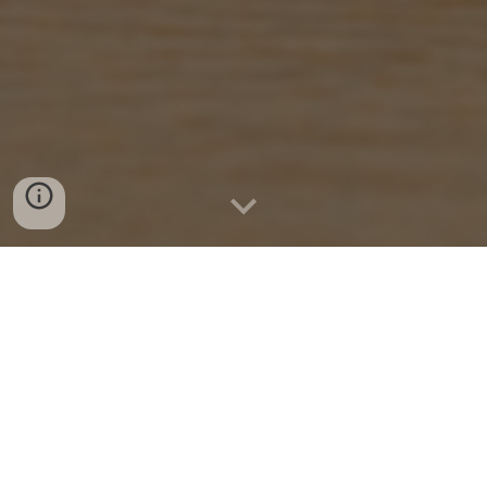
Το κέντρο Ειδικών θεραπειών «Λόγου Έργον»,
παρακολουθώντας τις διεθνής εξελίξεις στο
χώρο της διάγνωσης αλλά και της παρέμβασης,
έχοντας πάντα ως κύριο μέλημα εδώ και 13
χρόνια να προσφέρει παρεμβάσεις και
αξιολογήσεις βασισμένες σε τεκμηριωμένες
επιστημονικά μεθόδους, χρησιμοποιεί την
κλίμακα WISC-V κλίµακα νοητικής αξιολόγησης