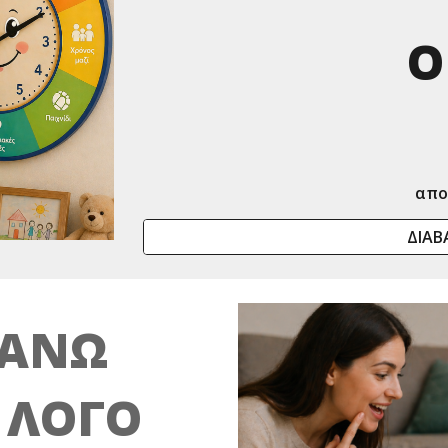
Ο
απο
ΔΙΑΒ
ΚΑΝΩ
Ν ΛΟΓΟ