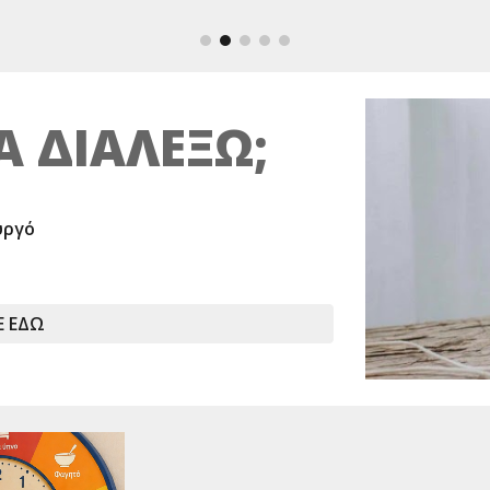
Α ΔΙΑΛΕΞΩ;
υργό
Ε ΕΔΩ