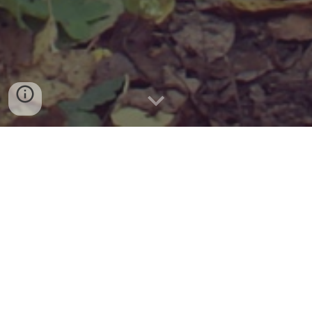
Λόγου Έργον
Κ
έντρο ειδικών θεραπειών
Σολωμού 6
Λουτράκι